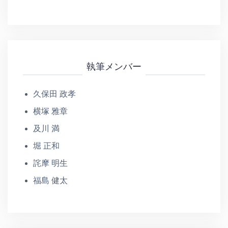
執筆メンバー
久保田 政孝
横塚 雅章
及川 満
堀 正和
詫摩 明生
福島 健太