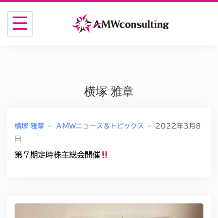
S
k
i
p
t
o
横塚 雅章
c
o
n
横塚 雅章
–
ＡＭＷニュース＆トピックス
–
2022年3月8
t
日
e
第７期定時株主総会開催
n
t