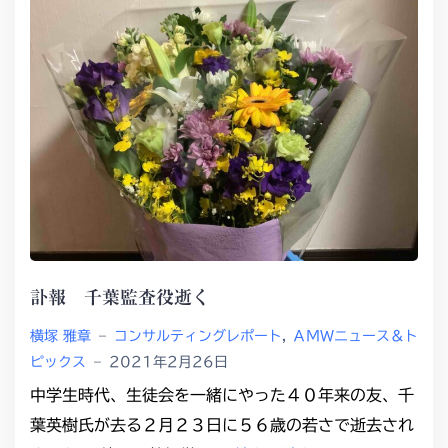
訃報 千葉監査役逝く
横塚 雅章
–
コンサルティングレポート
,
ＡＭＷニュース＆ト
ピックス
–
2021年2月26日
中学生時代、生徒会を一緒にやった４０年来の友、千
葉英樹氏が去る２月２３日に５６歳の若さで逝去され