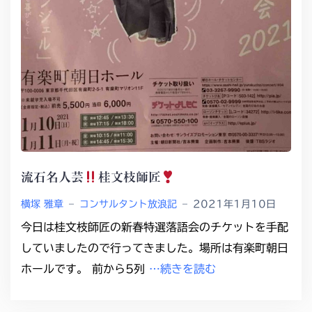
流石名人芸
桂文枝師匠
横塚 雅章
–
コンサルタント放浪記
–
2021年1月10日
今日は桂文枝師匠の新春特選落語会のチケットを手配
していましたので行ってきました。場所は有楽町朝日
ホールです。 前から5列
…続きを読む