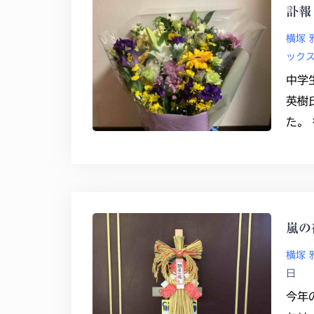
訃報
横塚 
ック
中学
英樹
た。
嵐の
横塚 
日
今年