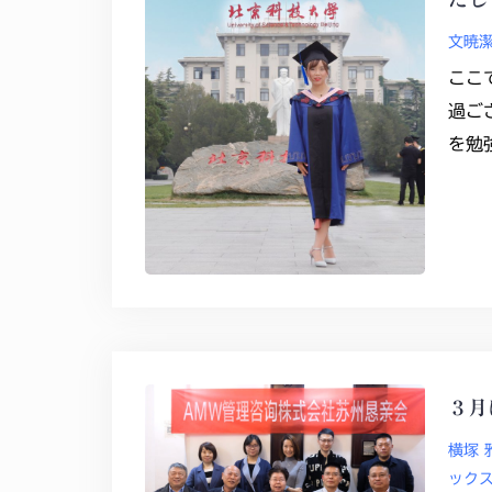
文暁
ここ
過ご
を勉
３月
横塚 
ック