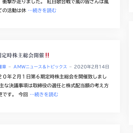
、衝撃が走りました。 紅白歌合戦で嵐の皆さんは嵐
ての活動は休
…続きを読む
期定時株主総会開催
雅章
–
ＡＭＷニュース＆トピックス
–
2020年2月14日
２０年２月１日第６期定時株主総会を開催致しまし
 主な決議事項は取締役の選任と株式配当額の考え方
更です。 今回
…続きを読む