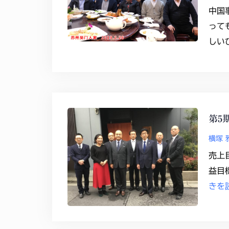
中国
って
しい
第5
横塚 
売上
益目標
きを