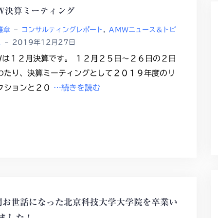
W決算ミーティング
雅章
–
コンサルティングレポート
,
ＡＭＷニュース＆トピ
ス
–
2019年12月27日
Wは１２月決算です。 １２月２５日〜２６日の２日
わたり、決算ミーティングとして２０１９年度のリ
クションと２０
…続きを読む
間お世話になった北京科技大学大学院を卒業い
ました！