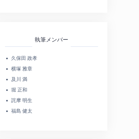
執筆メンバー
久保田 政孝
横塚 雅章
及川 満
堀 正和
詫摩 明生
福島 健太