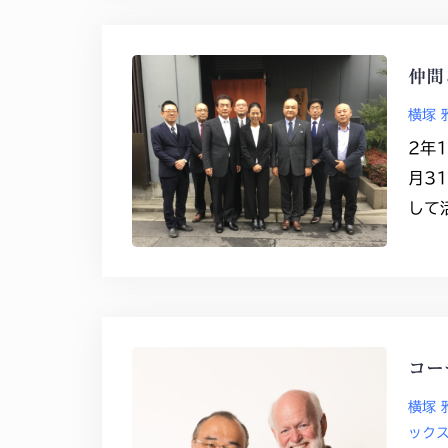
仲間
横塚 
2年
月3
して
コー
横塚 
ック