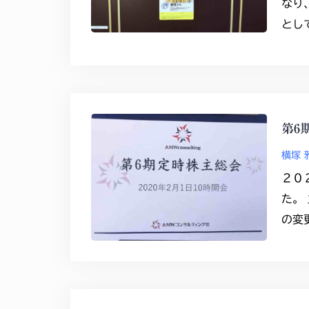
なり
とし
第6
横塚 
２０
た。
の変