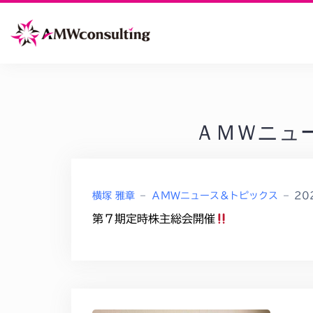
S
k
i
p
t
o
ＡＭＷニュ
c
o
n
横塚 雅章
–
ＡＭＷニュース＆トピックス
–
20
t
第７期定時株主総会開催
e
n
t