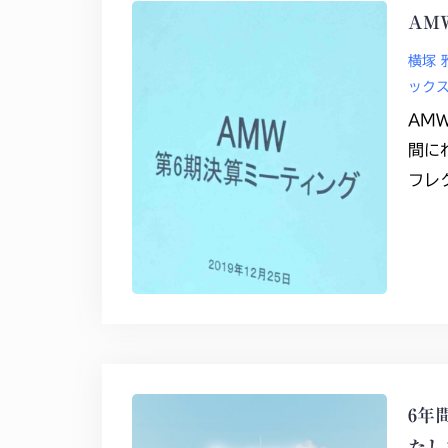
AM
横塚 
ック
AM
間に
フレ
6年
たし