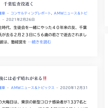
 千葉監査役逝く
雅章
–
コンサルティングレポート
,
ＡＭＷニュース＆トピ
ス
–
2021年2月26日
生時代、生徒会を一緒にやった４０年来の友、千葉
氏が去る２月２３日に５６歳の若さで逝去されまし
 彼は、塾経営を
…続きを読む
後には必ず晴れが来る
雅章
–
ＡＭＷニュース＆トピックス
–
2020年12月31
の大晦日は、東京の新型コロナ感染者が1337名と